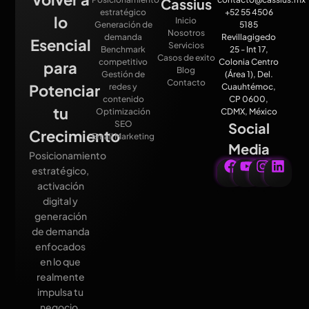
Cassius
estratégico
+52 55 4506
lo
Inicio
Generación de
5185
Nosotros
demanda
Revillagigedo
Esencial
Servicios
Benchmark
25 - Int 17,
Casos de exito
competitivo
Colonia Centro
para
Blog
Gestión de
(Área 1), Del.
Contacto
Potenciar
redes y
Cuauhtémoc,
contenido
CP 0600,
tu
Optimización
CDMX, México
SEO
Social
Crecimiento
Email Marketing
Media
Posicionamiento
estratégico,
activación
digital y
generación
de demanda
enfocados
en lo que
realmente
impulsa tu
negocio.